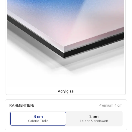
Acrylglas
Leinwand
RAHMENTIEFE
Premium 4 cm
4 cm
2 cm
Galerie-Tiefe
Leicht & preiswert