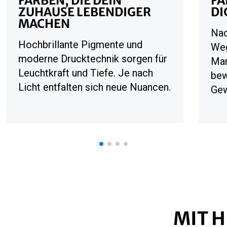
FARBEN, DIE DEIN
FA
ZUHAUSE LEBENDIGER
DI
MACHEN
Nac
Hochbrillante Pigmente und
Weg
moderne Drucktechnik sorgen für
Man
Leuchtkraft und Tiefe. Je nach
bew
Licht entfalten sich neue Nuancen.
Gew
MIT H