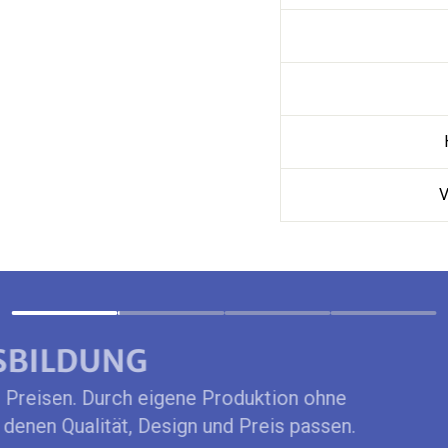
PERSÖNLICH & NAH
er Service nicht mit dem Kauf. Ob bei der Auswahl
n im Nachgang etwas ist: Wir gehen mit dir die letz