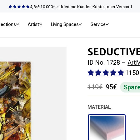
4,8/5
10.000+ zufriedene Kunden
Kostenloser Versand
lections
Artist
Living Spaces
Service
SEDUCTIVE
ID No. 1728 –
ArtM
1150
119€
95€
Spar
Normal
Special
price
price
MATERIAL