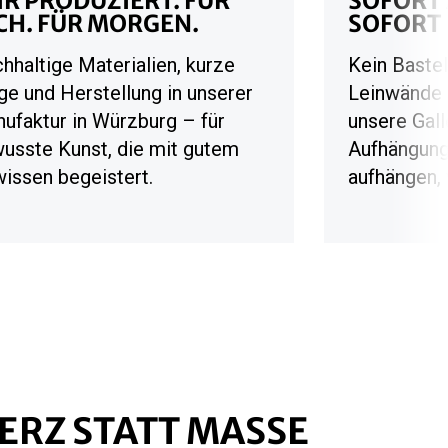
IR PRODUZIERT. FÜR
SOFORT
CH. FÜR MORGEN.
SOFORT 
hhaltige Materialien, kurze
Kein Bastel
e und Herstellung in unserer
Leinwände 
ufaktur in Würzburg – für
unsere Gall
usste Kunst, die mit gutem
Aufhängung
issen begeistert.
aufhängen, 
ERZ STATT MASSE