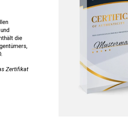
dlen
 und
thält die
gentümers,
D.
 Zertifikat