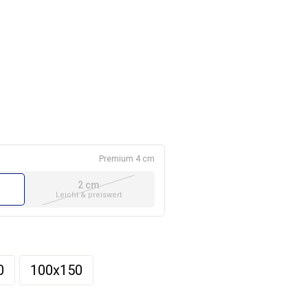
Premium 4 cm
2 cm
Leicht & preiswert
0
100x150